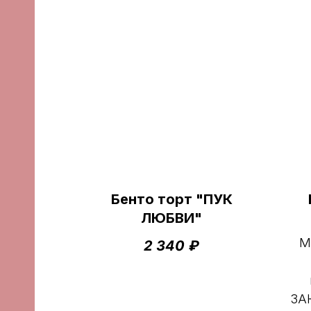
Бенто торт "ПУК
ЛЮБВИ"
М
2 340
₽
ЗА