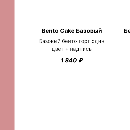
Bento Cake Базовый
Б
Базовый бенто торт один
цвет + надпись
1 840
₽