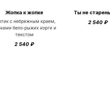
Жопка к жопке
Ты не старень
ртик с небрежным краем,
2 540
₽
ками бело-рыжих корги и
текстом
2 540
₽