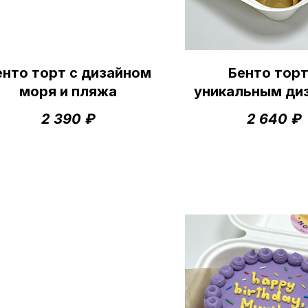
енто торт с дизайном
Бенто торт
моря и пляжа
уникальным ди
2 390
₽
2 640
₽