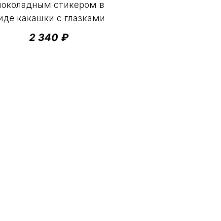
околадным стикером в
иде какашки с глазками
2 340
₽