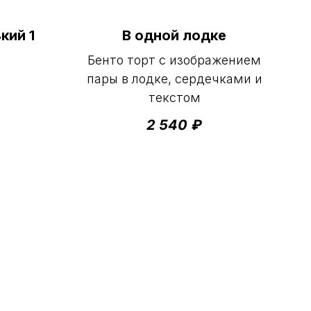
кий 1
В одной лодке
Бенто торт с изображением
пары в лодке, сердечками и
текстом
2 540
₽