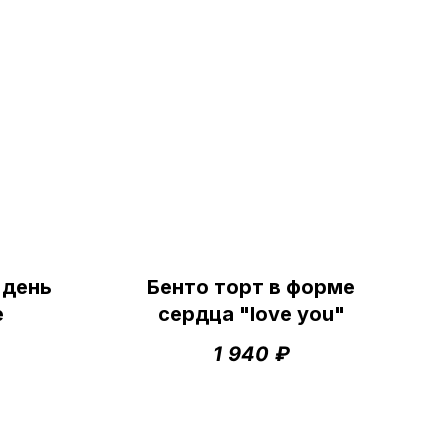
 день
Бенто торт в форме
е
сердца "love you"
1 940
₽