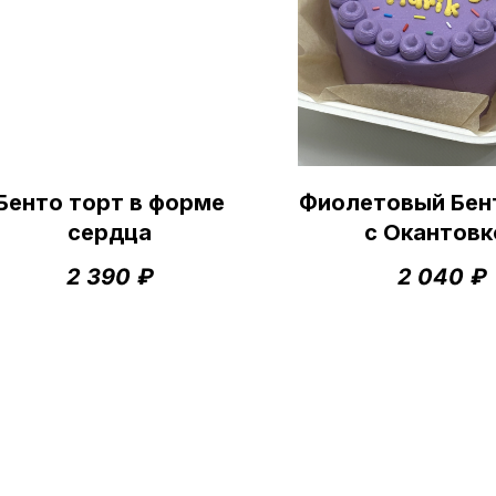
Бенто торт в форме
Фиолетовый Бен
сердца
с Окантовк
2 390
₽
2 040
₽