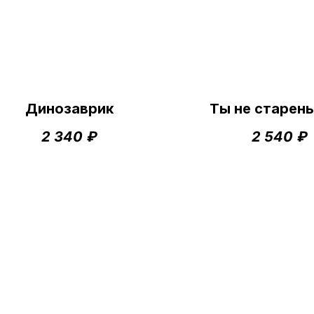
Динозаврик
Ты не старень
2 340
₽
2 540
₽