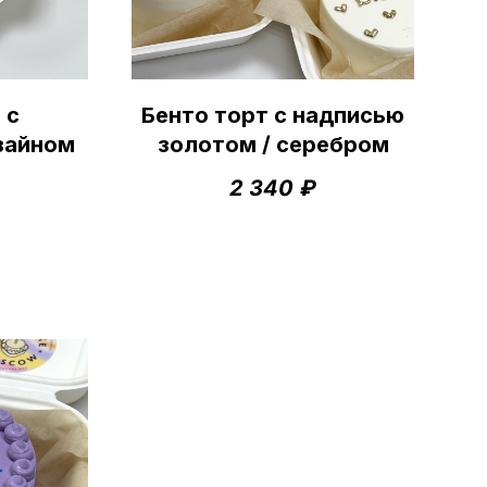
 с
Бенто торт с надписью
зайном
золотом / серебром
2 340
₽