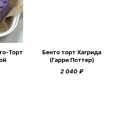
то-Торт
Бенто торт Хагрида
ой
(Гарри Поттер)
2 040
₽