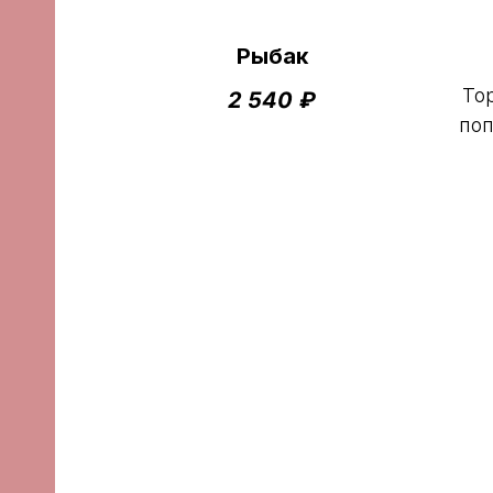
Рыбак
То
2 540
₽
поп