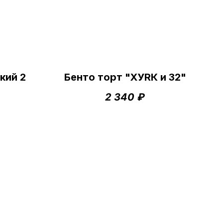
кий 2
Бенто торт "ХУRК и 32"
2 340
₽