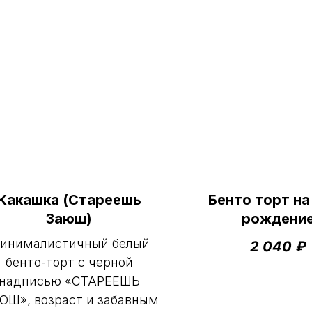
Какашка (Стареешь
Бенто торт на
Заюш)
рождени
инималистичный белый
2 040
₽
бенто-торт с черной
надписью «СТАРЕЕШЬ
ЮШ», возраст и забавным