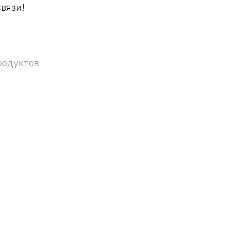
вязи!
родуктов